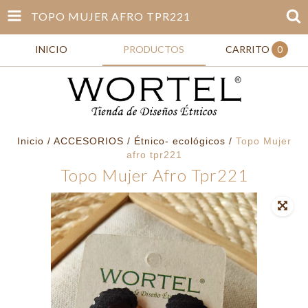
TOPO MUJER AFRO TPR221
INICIO
PRODUCTOS
CARRITO
0
Inicio
/
ACCESORIOS
/
Étnico- ecológicos
/
Topo Mujer
afro tpr221
Topo Mujer Afro Tpr221