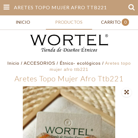
ARETES TOPO MUJER AFRO TTB221
INICIO
PRODUCTOS
CARRITO
0
Inicio
/
ACCESORIOS
/
Étnico- ecológicos
/
Aretes topo
mujer afro ttb221
Aretes Topo Mujer Afro Ttb221