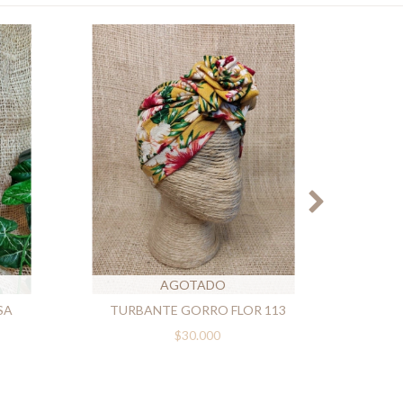
AGOTADO
SA
TURBANTE GORRO FLOR 113
TUR
$30.000