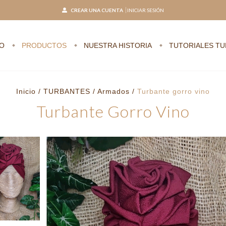
CREAR UNA CUENTA
INICIAR SESIÓN
IO
PRODUCTOS
NUESTRA HISTORIA
TUTORIALES T
Inicio
/
TURBANTES
/
Armados
/
Turbante gorro vino
Turbante Gorro Vino