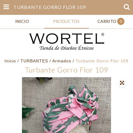
TURBANTE GORRO FLOR 109
INICIO
PRODUCTOS
CARRITO
0
Inicio
/
TURBANTES
/
Armados
/
Turbante Gorro Flor 109
Turbante Gorro Flor 109